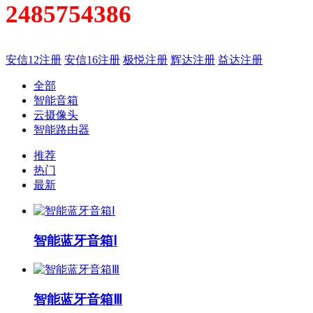
2485754386
安信12注册
安信16注册
极悦注册
辉达注册
益达注册
全部
智能音箱
云摄像头
智能路由器
推荐
热门
最新
智能蓝牙音箱Ⅰ
智能蓝牙音箱Ⅲ