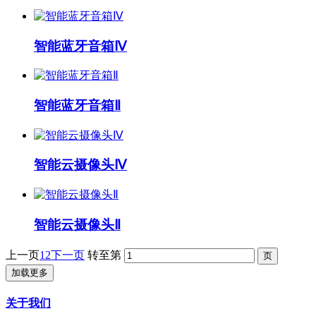
智能蓝牙音箱Ⅳ
智能蓝牙音箱Ⅱ
智能云摄像头Ⅳ
智能云摄像头Ⅱ
上一页
1
2
下一页
转至第
加载更多
关于我们