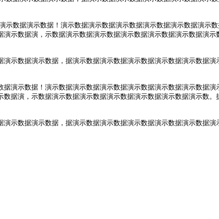
演示数据演示数据！演示数据演示数据演示数据演示数据演示数据演示数
据演示数据演，示数据演示数据演示数据演示数据演示数据演示数据演示
据演示数据演示数据，据演示数据演示数据演示数据演示数据演示数据演
数据演示数据！演示数据演示数据演示数据演示数据演示数据演示数据演
示数据演，示数据演示数据演示数据演示数据演示数据演示数据演示数。
据演示数据演示数据，据演示数据演示数据演示数据演示数据演示数据演