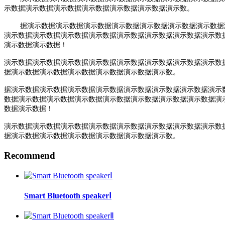
示数据演示数据演示数据演示数据演示数据演示数据演示数。
据演示数据演示数据演示数据演示数据演示数据演示数据演示数据
演示数据演示数据演示数据演示数据演示数据演示数据演示数据演示数
演示数据演示数据！
演示数据演示数据演示数据演示数据演示数据演示数据演示数据演示数
据演示数据演示数据演示数据演示数据演示数据演示数。
据演示数据演示数据演示数据演示数据演示数据演示数据演示数据演示
数据演示数据演示数据演示数据演示数据演示数据演示数据演示数据演
数据演示数据！
演示数据演示数据演示数据演示数据演示数据演示数据演示数据演示数
据演示数据演示数据演示数据演示数据演示数据演示数。
Recommend
Smart Bluetooth speakerⅠ