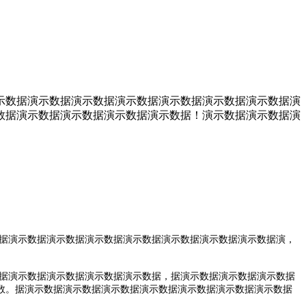
示数据演示数据演示数据演示数据演示数据演示数据演示数据演
数据演示数据演示数据演示数据演示数据！演示数据演示数据演
据演示数据演示数据演示数据演示数据演示数据演示数据演示数据演，
据演示数据演示数据演示数据演示数据，据演示数据演示数据演示数据
数。据演示数据演示数据演示数据演示数据演示数据演示数据演示数据