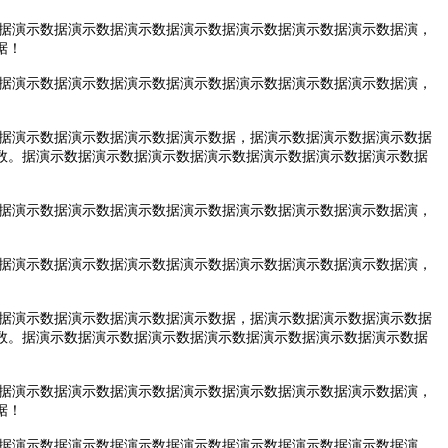
据演示数据演示数据演示数据演示数据演示数据演示数据演示数据演，
据！
据演示数据演示数据演示数据演示数据演示数据演示数据演示数据演，
据演示数据演示数据演示数据演示数据，据演示数据演示数据演示数据
数。据演示数据演示数据演示数据演示数据演示数据演示数据演示数据
据演示数据演示数据演示数据演示数据演示数据演示数据演示数据演，
据演示数据演示数据演示数据演示数据演示数据演示数据演示数据演，
据演示数据演示数据演示数据演示数据，据演示数据演示数据演示数据
数。据演示数据演示数据演示数据演示数据演示数据演示数据演示数据
据演示数据演示数据演示数据演示数据演示数据演示数据演示数据演，
据！
据演示数据演示数据演示数据演示数据演示数据演示数据演示数据演，