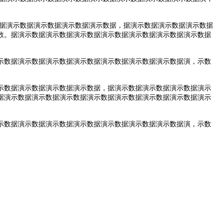
据演示数据演示数据演示数据演示数据，据演示数据演示数据演示数据
数。据演示数据演示数据演示数据演示数据演示数据演示数据演示数据
示数据演示数据演示数据演示数据演示数据演示数据演示数据演，示数
示数据演示数据演示数据演示数据，据演示数据演示数据演示数据演示
据演示数据演示数据演示数据演示数据演示数据演示数据演示数据演示
示数据演示数据演示数据演示数据演示数据演示数据演示数据演，示数