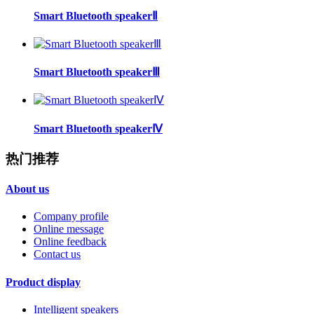
Smart Bluetooth speakerⅡ
Smart Bluetooth speakerⅢ
Smart Bluetooth speakerⅣ
热门推荐
About us
Company profile
Online message
Online feedback
Contact us
Product display
Intelligent speakers